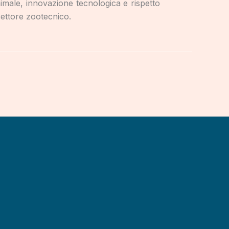
imale, innovazione tecnologica e rispetto
settore zootecnico.