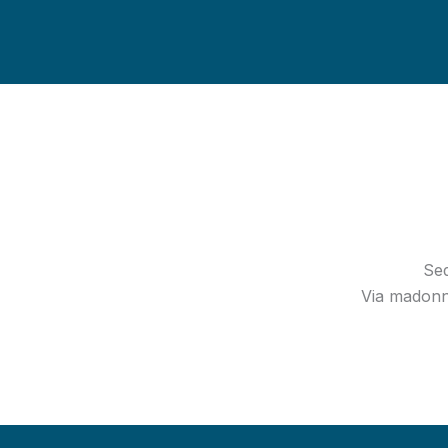
Sed
Via madonn