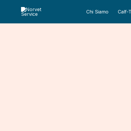
Vai
al
Chi Siamo
Calf-T
contenuto